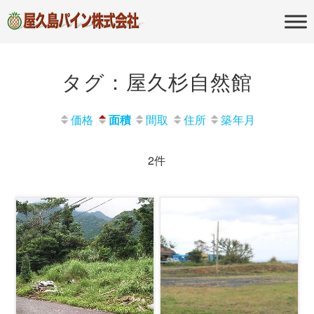
屋久島の不動産・田舎暮らし・移住
屋久島パイン
のポータルサイト
株式会社
タグ：屋久杉自然館
価格
面積
間取
住所
築年月
2件