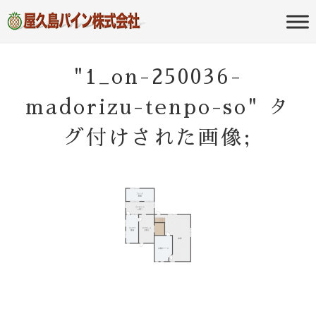
屋久島の不動産・田舎暮らし・移住
屋久島パイン
のポータルサイト
株式会社
"1_on-250036-
madorizu-tenpo-so" タ
グ付けされた画像;