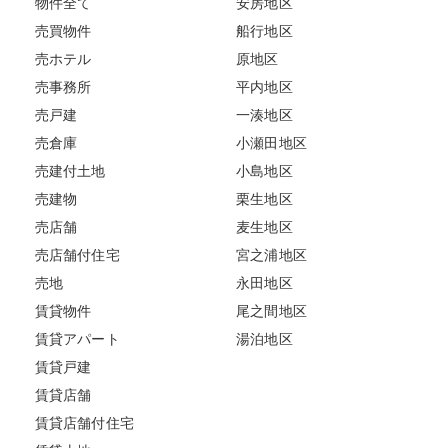
物件全て
安房地区
売買物件
船行地区
売ホテル
原地区
売事務所
平内地区
売戸建
一湊地区
売倉庫
小瀬田地区
売建付土地
小島地区
売建物
栗生地区
売店舗
麦生地区
売店舗付住宅
宮之浦地区
売地
永田地区
賃貸物件
尾之間地区
賃貸アパート
湯泊地区
賃貸戸建
賃貸店舗
賃貸店舗付住宅