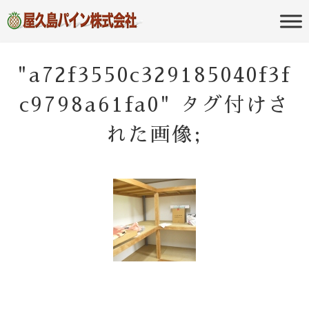
屋久島の不動産・田舎暮らし・移住
屋久島パイン
のポータルサイト
株式会社
"a72f3550c329185040f3f
c9798a61fa0" タグ付けさ
れた画像;