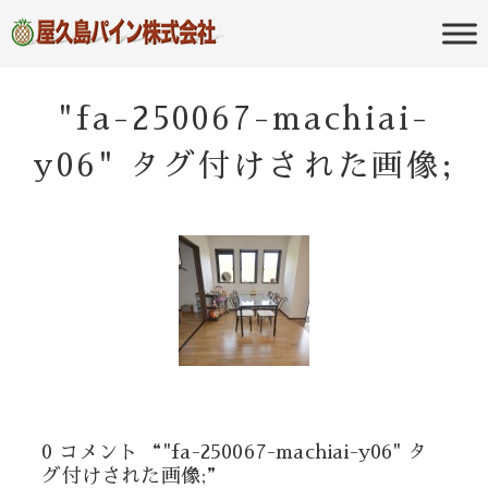
屋久島の不動産・田舎暮らし・移住
屋久島パイン
のポータルサイト
株式会社
"fa-250067-machiai-
y06" タグ付けされた画像;
0 コメント “"fa-250067-machiai-y06" タ
グ付けされた画像;”