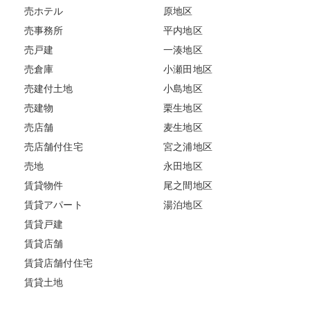
売ホテル
原地区
売事務所
平内地区
売戸建
一湊地区
売倉庫
小瀬田地区
売建付土地
小島地区
売建物
栗生地区
売店舗
麦生地区
売店舗付住宅
宮之浦地区
売地
永田地区
賃貸物件
尾之間地区
賃貸アパート
湯泊地区
賃貸戸建
賃貸店舗
賃貸店舗付住宅
賃貸土地