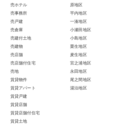
売ホテル
原地区
売事務所
平内地区
売戸建
一湊地区
売倉庫
小瀬田地区
売建付土地
小島地区
売建物
栗生地区
売店舗
麦生地区
売店舗付住宅
宮之浦地区
売地
永田地区
賃貸物件
尾之間地区
賃貸アパート
湯泊地区
賃貸戸建
賃貸店舗
賃貸店舗付住宅
賃貸土地