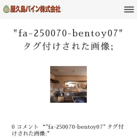
屋久島の不動産・田舎暮らし・移住
屋久島パイン
のポータルサイト
株式会社
"fa-250070-bentoy07"
タグ付けされた画像;
0 コメント “"fa-250070-bentoy07" タグ付
けされた画像;”