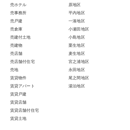
売ホテル
原地区
売事務所
平内地区
売戸建
一湊地区
売倉庫
小瀬田地区
売建付土地
小島地区
売建物
栗生地区
売店舗
麦生地区
売店舗付住宅
宮之浦地区
売地
永田地区
賃貸物件
尾之間地区
賃貸アパート
湯泊地区
賃貸戸建
賃貸店舗
賃貸店舗付住宅
賃貸土地