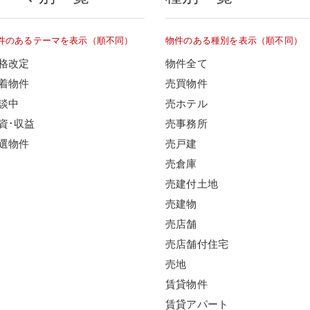
件のあるテーマを表示（順不同）
物件のある種別を表示（順不同）
格改定
物件全て
着物件
売買物件
談中
売ホテル
資･収益
売事務所
選物件
売戸建
売倉庫
売建付土地
売建物
売店舗
売店舗付住宅
売地
賃貸物件
賃貸アパート