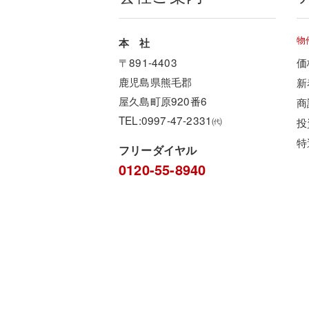
物
本 社
〒891-4403
価
鹿児島県熊毛郡
新
屋久島町原920番6
商
TEL:0997-47-2331㈹
投
特
フリーダイヤル
0120-55-8940