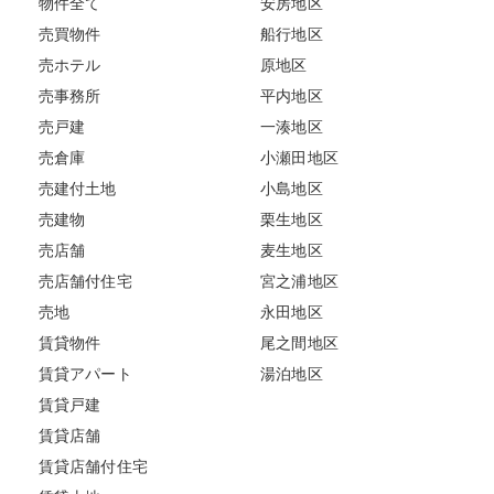
物件全て
安房地区
売買物件
船行地区
売ホテル
原地区
売事務所
平内地区
売戸建
一湊地区
売倉庫
小瀬田地区
売建付土地
小島地区
売建物
栗生地区
売店舗
麦生地区
売店舗付住宅
宮之浦地区
売地
永田地区
賃貸物件
尾之間地区
賃貸アパート
湯泊地区
賃貸戸建
賃貸店舗
賃貸店舗付住宅