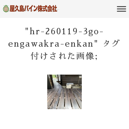
屋久島の不動産・田舎暮らし・移住
屋久島パイン
のポータルサイト
株式会社
"hr-260119-3go-
engawakra-enkan" タグ
付けされた画像;