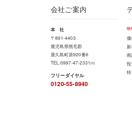
会社ご案内
物
本 社
〒891-4403
価
鹿児島県熊毛郡
新
屋久島町原920番6
商
TEL:0997-47-2331㈹
投
特
フリーダイヤル
0120-55-8940