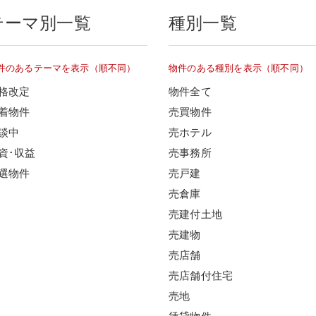
テーマ別一覧
種別一覧
件のあるテーマを表示（順不同）
物件のある種別を表示（順不同）
格改定
物件全て
着物件
売買物件
談中
売ホテル
資･収益
売事務所
選物件
売戸建
売倉庫
売建付土地
売建物
売店舗
売店舗付住宅
売地
賃貸物件