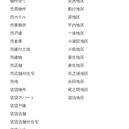
物件全て
安房地区
売買物件
船行地区
売ホテル
原地区
売事務所
平内地区
売戸建
一湊地区
売倉庫
小瀬田地区
売建付土地
小島地区
売建物
栗生地区
売店舗
麦生地区
売店舗付住宅
宮之浦地区
売地
永田地区
賃貸物件
尾之間地区
賃貸アパート
湯泊地区
賃貸戸建
賃貸店舗
賃貸店舗付住宅