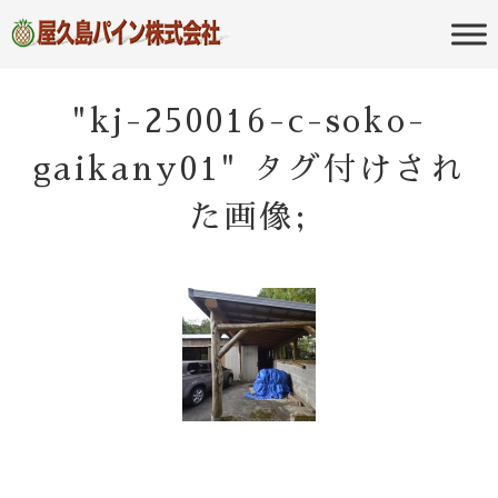
屋久島の不動産・田舎暮らし・移住
屋久島パイン
のポータルサイト
株式会社
"kj-250016-c-soko-
gaikany01" タグ付けされ
た画像;