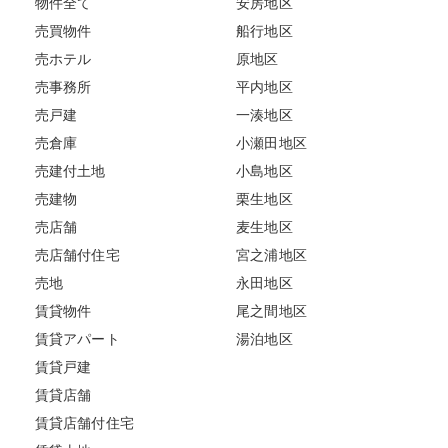
物件全て
安房地区
売買物件
船行地区
売ホテル
原地区
売事務所
平内地区
売戸建
一湊地区
売倉庫
小瀬田地区
売建付土地
小島地区
売建物
栗生地区
売店舗
麦生地区
売店舗付住宅
宮之浦地区
売地
永田地区
賃貸物件
尾之間地区
賃貸アパート
湯泊地区
賃貸戸建
賃貸店舗
賃貸店舗付住宅