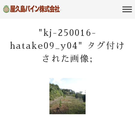
屋久島の不動産・田舎暮らし・移住
屋久島パイン
のポータルサイト
株式会社
"kj-250016-
hatake09_y04" タグ付け
された画像;