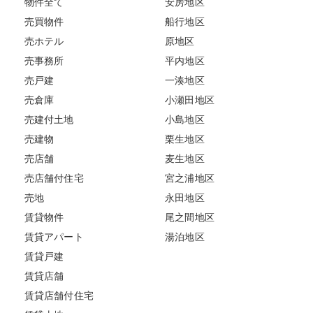
物件全て
安房地区
売買物件
船行地区
売ホテル
原地区
売事務所
平内地区
売戸建
一湊地区
売倉庫
小瀬田地区
売建付土地
小島地区
売建物
栗生地区
売店舗
麦生地区
売店舗付住宅
宮之浦地区
売地
永田地区
賃貸物件
尾之間地区
賃貸アパート
湯泊地区
賃貸戸建
賃貸店舗
賃貸店舗付住宅