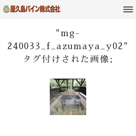
屋久島の不動産・田舎暮らし・移住
屋久島パイン
のポータルサイト
株式会社
"mg-
240033_f_azumaya_y02"
タグ付けされた画像;