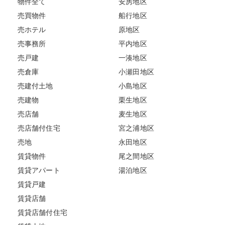
物件全て
安房地区
売買物件
船行地区
売ホテル
原地区
売事務所
平内地区
売戸建
一湊地区
売倉庫
小瀬田地区
売建付土地
小島地区
売建物
栗生地区
売店舗
麦生地区
売店舗付住宅
宮之浦地区
売地
永田地区
賃貸物件
尾之間地区
賃貸アパート
湯泊地区
賃貸戸建
賃貸店舗
賃貸店舗付住宅