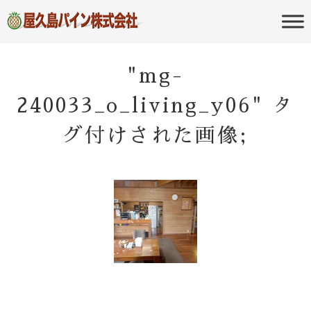
屋久島の不動産・田舎暮らし・移住
屋久島パイン
のポータルサイト
株式会社
"mg-
240033_o_living_y06" タ
グ付けされた画像;