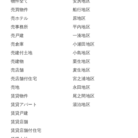
物件全て
安房地区
売買物件
船行地区
売ホテル
原地区
売事務所
平内地区
売戸建
一湊地区
売倉庫
小瀬田地区
売建付土地
小島地区
売建物
栗生地区
売店舗
麦生地区
売店舗付住宅
宮之浦地区
売地
永田地区
賃貸物件
尾之間地区
賃貸アパート
湯泊地区
賃貸戸建
賃貸店舗
賃貸店舗付住宅