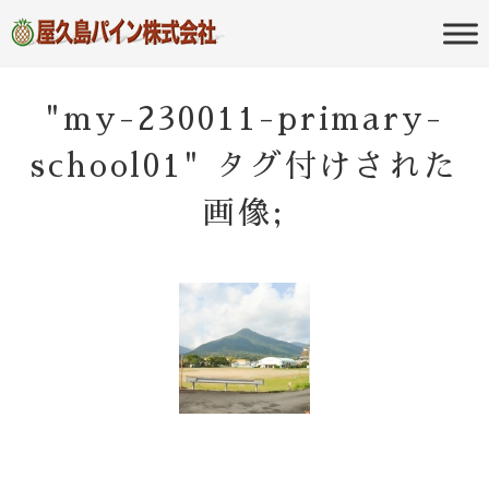
屋久島の不動産・田舎暮らし・移住
屋久島パイン
のポータルサイト
株式会社
"my-230011-primary-
school01" タグ付けされた
画像;