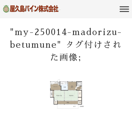
屋久島の不動産・田舎暮らし・移住
屋久島パイン
のポータルサイト
株式会社
"my-250014-madorizu-
betumune" タグ付けされ
た画像;