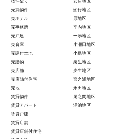
物件全て
安房地区
売買物件
船行地区
売ホテル
原地区
売事務所
平内地区
売戸建
一湊地区
売倉庫
小瀬田地区
売建付土地
小島地区
売建物
栗生地区
売店舗
麦生地区
売店舗付住宅
宮之浦地区
売地
永田地区
賃貸物件
尾之間地区
賃貸アパート
湯泊地区
賃貸戸建
賃貸店舗
賃貸店舗付住宅