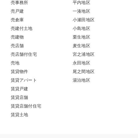
売事務所
平内地区
売戸建
一湊地区
売倉庫
小瀬田地区
売建付土地
小島地区
売建物
栗生地区
売店舗
麦生地区
売店舗付住宅
宮之浦地区
売地
永田地区
賃貸物件
尾之間地区
賃貸アパート
湯泊地区
賃貸戸建
賃貸店舗
賃貸店舗付住宅
賃貸土地