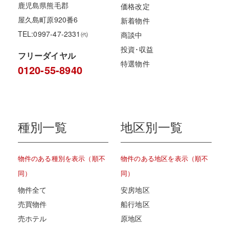
鹿児島県熊毛郡
価格改定
屋久島町原920番6
新着物件
TEL:0997-47-2331㈹
商談中
投資･収益
フリーダイヤル
特選物件
0120-55-8940
種別一覧
地区別一覧
物件のある種別を表示（順不
物件のある地区を表示（順不
同）
同）
物件全て
安房地区
売買物件
船行地区
売ホテル
原地区