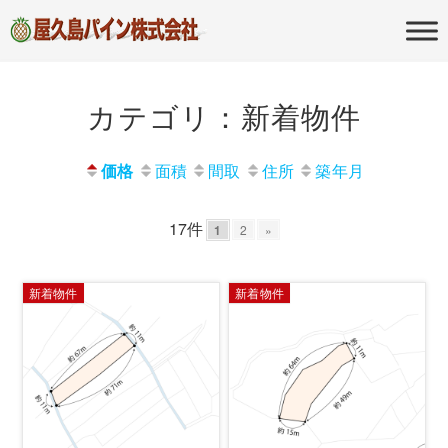
屋久島の不動産・田舎暮らし・移住
屋久島パイン
のポータルサイト
株式会社
カテゴリ：新着物件
価格
面積
間取
住所
築年月
17件
1
2
»
新着物件
新着物件