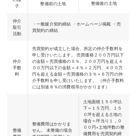
整備後の土地
整備前の土地
子
仲介
・一般媒介契約締結 ・ホームページ掲載 ・売
取引
買契約の締結
活動
売買契約が成立した場合、所定の仲介手数料を
申し受けいたします。 売買価格２００万円以下
仲介
の金額＝売買価格の５％、２００万円を超え４
手数
００万円以下の金額＝４％＋２万円、４００万
料
円を超える金額＝売買価格の３％＋６万円の仲
介手数料を申し受けいたします。 （仲介手数料
には別途８％の消費税等がかかります）
土地面積１５０坪以
下＝１５万円、１５
０坪を超える土地の
場合＝坪当り１，０
整備費用はかかりま
００円×土地坪数の整
整備
せん。 未整備の場合
備費用を売買契約締