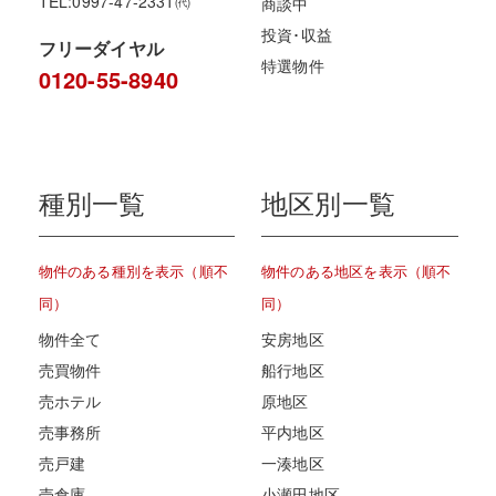
TEL:0997-47-2331㈹
商談中
投資･収益
フリーダイヤル
特選物件
0120-55-8940
種別一覧
地区別一覧
物件のある種別を表示（順不
物件のある地区を表示（順不
同）
同）
物件全て
安房地区
売買物件
船行地区
売ホテル
原地区
売事務所
平内地区
売戸建
一湊地区
売倉庫
小瀬田地区