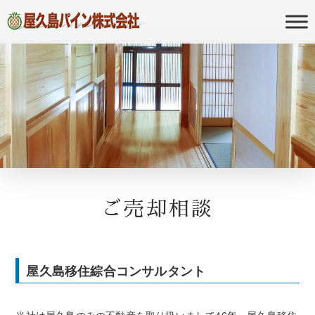
屋久島の不動産・田舎暮らし・移住
屋久島パイン
のポータルサイト
株式会社
ご売却相談
屋久島移住綜合コンサルタント
当社は屋久島のみの不動産を取り扱いまして46年、屋久島移住