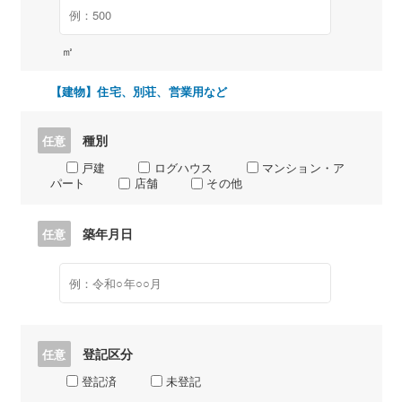
㎡
【建物】住宅、別荘、営業用など
種別
任意
戸建
ログハウス
マンション・ア
パート
店舗
その他
築年月日
任意
登記区分
任意
登記済
未登記