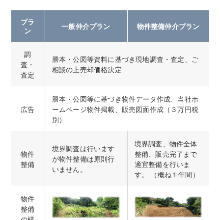
プラ
一般仲介プラン
物件整備仲介プラン
ン
調
謄本・公図等資料に基づき現地調査・査定、ご
査・
相談の上売却価格決定
査定
謄本・公図等に基づき物件データ作成、当社ホ
広告
ームページ物件掲載、販売図面作成（３万円税
別）
境界調査、物件全体
境界調査は行います
物件
整備、販売完了まで
が物件整備は原則行
整備
適宜整備を行いま
いません。
す。 （概ね１年間）
物件
整備
の様