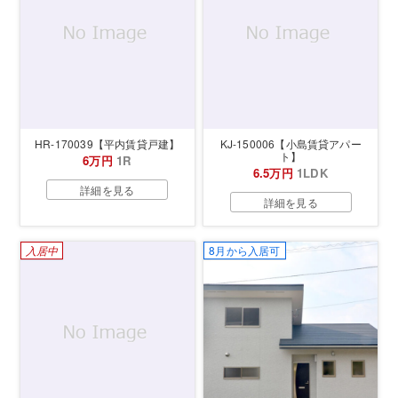
HR-170039【平内賃貸戸建】
KJ-150006【小島賃貸アパー
ト】
6万円
1R
6.5万円
1LDK
詳細を見る
詳細を見る
入居中
8月から入居可