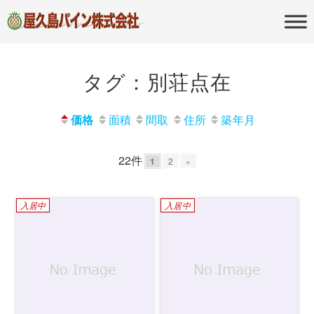
屋久島の不動産・田舎暮らし・移住
屋久島パイン
のポータルサイト
株式会社
タグ：別荘点在
価格
面積
間取
住所
築年月
22件
1
2
»
入居中
入居中