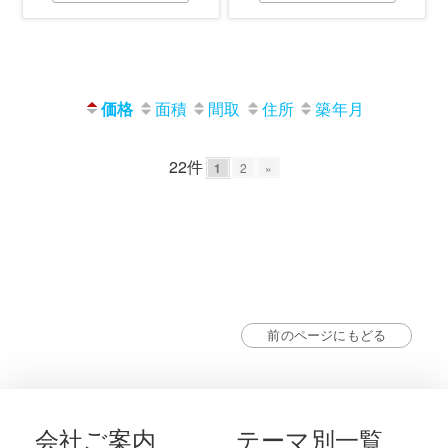
価格
面積
間取
住所
築年月
22件
1
2
»
前のページにもどる
会社ご案内
テーマ別一覧