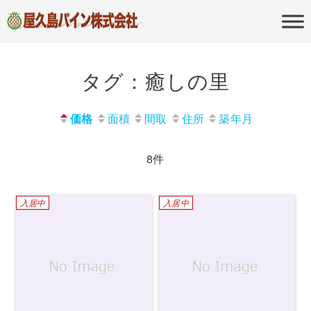
屋久島の不動産・田舎暮らし・移住
屋久島パイン
のポータルサイト
株式会社
タグ：癒しの里
価格
面積
間取
住所
築年月
8件
入居中
入居中