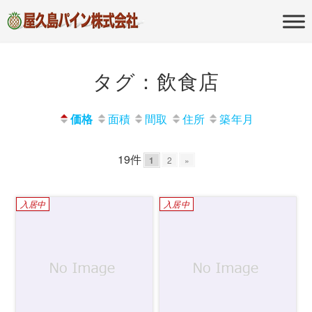
屋久島の不動産・田舎暮らし・移住
屋久島パイン
のポータルサイト
株式会社
タグ：飲食店
価格
面積
間取
住所
築年月
19件
1
2
»
入居中
入居中