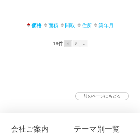
価格
面積
間取
住所
築年月
19件
1
2
»
前のページにもどる
会社ご案内
テーマ別一覧