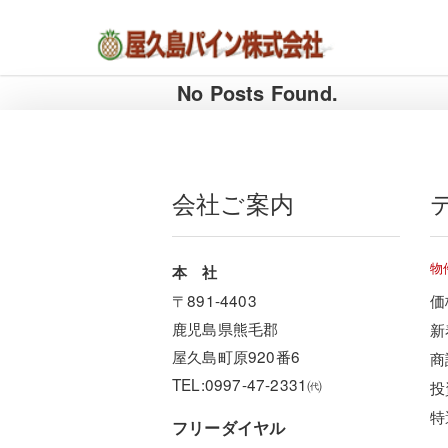
屋久島の不動産・田舎暮らし・移住のポー
屋久島パイン株式会社
タルサイト
No Posts Found.
会社ご案内
物
本 社
〒891-4403
価
鹿児島県熊毛郡
新
屋久島町原920番6
商
TEL:0997-47-2331㈹
投
特
フリーダイヤル