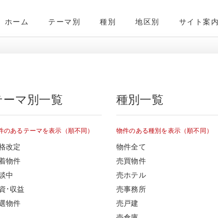
ホーム
テーマ別
種別
地区別
サイト案
テーマ別一覧
種別一覧
件のあるテーマを表示（順不同）
物件のある種別を表示（順不同）
格改定
物件全て
着物件
売買物件
談中
売ホテル
資･収益
売事務所
選物件
売戸建
売倉庫