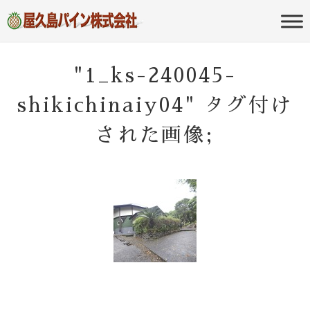
屋久島の不動産・田舎暮らし・移住
屋久島パイン
のポータルサイト
株式会社
"1_ks-240045-
shikichinaiy04" タグ付け
された画像;