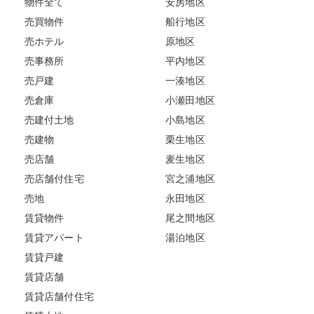
物件全て
安房地区
売買物件
船行地区
売ホテル
原地区
売事務所
平内地区
売戸建
一湊地区
売倉庫
小瀬田地区
売建付土地
小島地区
売建物
栗生地区
売店舗
麦生地区
売店舗付住宅
宮之浦地区
売地
永田地区
賃貸物件
尾之間地区
賃貸アパート
湯泊地区
賃貸戸建
賃貸店舗
賃貸店舗付住宅