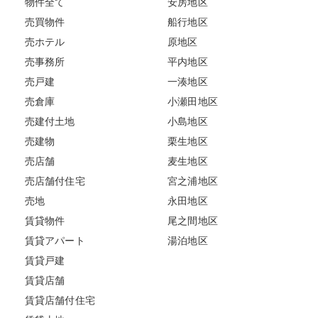
物件全て
安房地区
売買物件
船行地区
売ホテル
原地区
売事務所
平内地区
売戸建
一湊地区
売倉庫
小瀬田地区
売建付土地
小島地区
売建物
栗生地区
売店舗
麦生地区
売店舗付住宅
宮之浦地区
売地
永田地区
賃貸物件
尾之間地区
賃貸アパート
湯泊地区
賃貸戸建
賃貸店舗
賃貸店舗付住宅