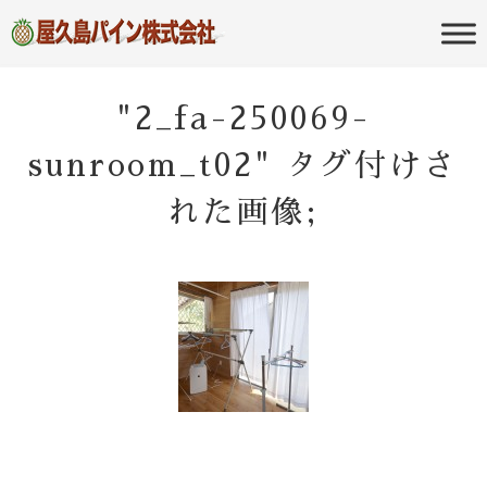
屋久島の不動産・田舎暮らし・移住
屋久島パイン
のポータルサイト
株式会社
"2_fa-250069-
sunroom_t02" タグ付けさ
れた画像;