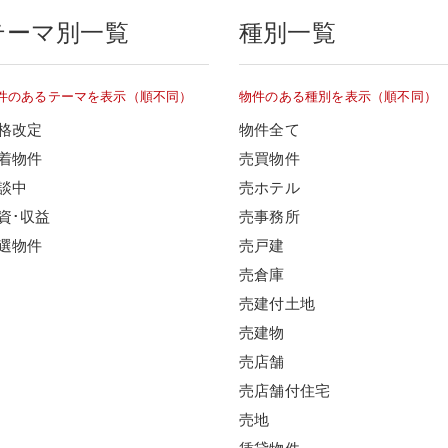
テーマ別一覧
種別一覧
件のあるテーマを表示（順不同）
物件のある種別を表示（順不同）
格改定
物件全て
着物件
売買物件
談中
売ホテル
資･収益
売事務所
選物件
売戸建
売倉庫
売建付土地
売建物
売店舗
売店舗付住宅
売地
賃貸物件