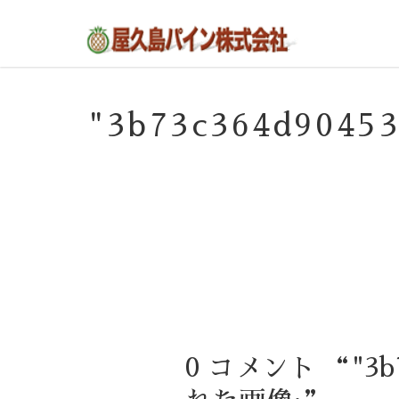
屋久島の不動産・田舎暮らし・移住のポー
屋久島パイン株式会社
タルサイト
"3b73c364d904
0 コメント “"3b7