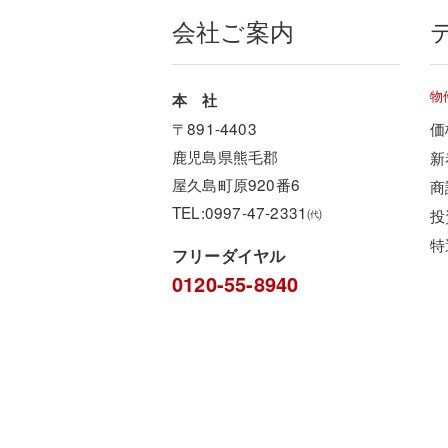
会社ご案内
物
本 社
〒891-4403
価
鹿児島県熊毛郡
新
屋久島町原920番6
商
TEL:0997-47-2331㈹
投
特
フリーダイヤル
0120-55-8940