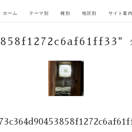
ホーム
テーマ別
種別
地区別
サイト案
53858f1272c6af61ff
3c364d90453858f1272c6af6