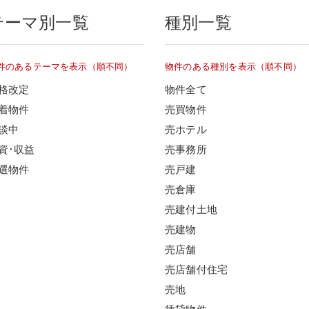
テーマ別一覧
種別一覧
件のあるテーマを表示（順不同）
物件のある種別を表示（順不同）
格改定
物件全て
着物件
売買物件
談中
売ホテル
資･収益
売事務所
選物件
売戸建
売倉庫
売建付土地
売建物
売店舗
売店舗付住宅
売地
賃貸物件