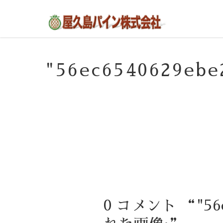
屋久島の不動産・田舎暮らし・移住のポー
屋久島パイン株式会社
タルサイト
"56ec6540629e
0 コメント “"56e