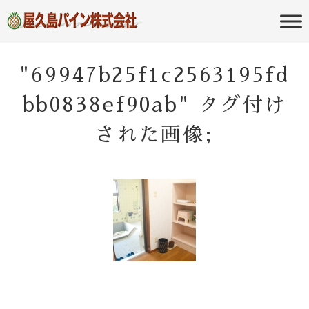
屋久島の不動産・田舎暮らし・移住
屋久島パイン
のポータルサイト
株式会社
"69947b25f1c2563195fd
bb0838ef90ab" タグ付け
された画像;