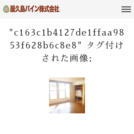
屋久島の不動産・田舎暮らし・移住
屋久島パイン
のポータルサイト
株式会社
"c163c1b4127de1ffaa98
53f628b6c8e8" タグ付け
された画像;