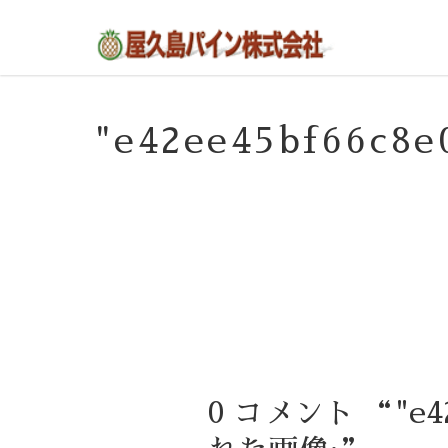
屋久島の不動産・田舎暮らし・移住のポー
屋久島パイン株式会社
タルサイト
"e42ee45bf66c
0 コメント “"e42