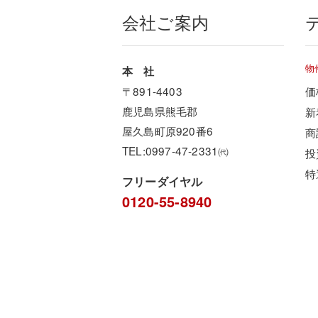
会社ご案内
物
本 社
〒891-4403
価
鹿児島県熊毛郡
新
屋久島町原920番6
商
TEL:0997-47-2331㈹
投
特
フリーダイヤル
0120-55-8940