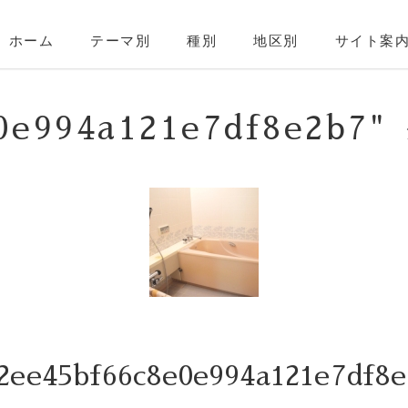
ホーム
テーマ別
種別
地区別
サイト案
8e0e994a121e7df8e2
ee45bf66c8e0e994a121e7df