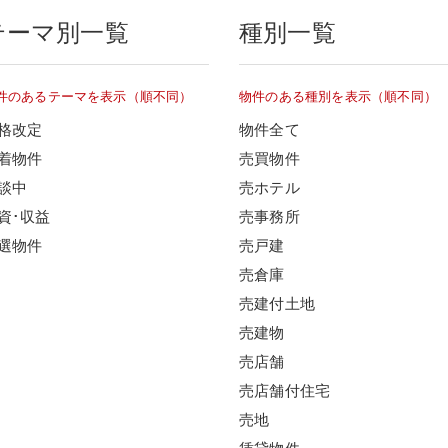
テーマ別一覧
種別一覧
件のあるテーマを表示（順不同）
物件のある種別を表示（順不同）
格改定
物件全て
着物件
売買物件
談中
売ホテル
資･収益
売事務所
選物件
売戸建
売倉庫
売建付土地
売建物
売店舗
売店舗付住宅
売地
賃貸物件