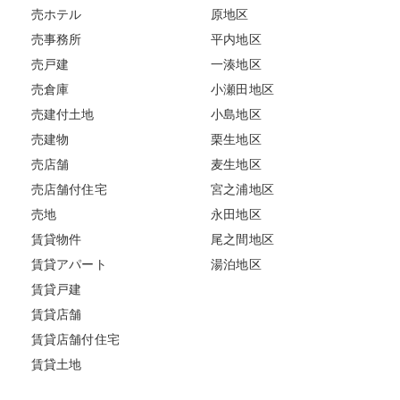
売ホテル
原地区
売事務所
平内地区
売戸建
一湊地区
売倉庫
小瀬田地区
売建付土地
小島地区
売建物
栗生地区
売店舗
麦生地区
売店舗付住宅
宮之浦地区
売地
永田地区
賃貸物件
尾之間地区
賃貸アパート
湯泊地区
賃貸戸建
賃貸店舗
賃貸店舗付住宅
賃貸土地