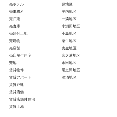
売ホテル
原地区
売事務所
平内地区
売戸建
一湊地区
売倉庫
小瀬田地区
売建付土地
小島地区
売建物
栗生地区
売店舗
麦生地区
売店舗付住宅
宮之浦地区
売地
永田地区
賃貸物件
尾之間地区
賃貸アパート
湯泊地区
賃貸戸建
賃貸店舗
賃貸店舗付住宅
賃貸土地