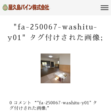
屋久島の不動産・田舎暮らし・移住
屋久島パイン
のポータルサイト
株式会社
"fa-250067-washitu-
y01" タグ付けされた画像;
0 コメント “"fa-250067-washitu-y01" タ
グ付けされた画像;”