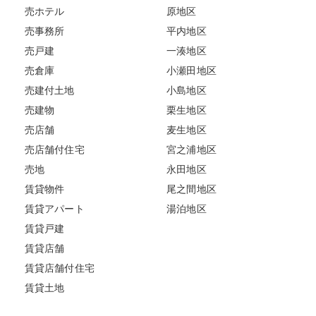
売ホテル
原地区
売事務所
平内地区
売戸建
一湊地区
売倉庫
小瀬田地区
売建付土地
小島地区
売建物
栗生地区
売店舗
麦生地区
売店舗付住宅
宮之浦地区
売地
永田地区
賃貸物件
尾之間地区
賃貸アパート
湯泊地区
賃貸戸建
賃貸店舗
賃貸店舗付住宅
賃貸土地