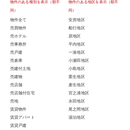
物件のある種別を表示（順不
物件のある地区を表示（順不
同）
同）
物件全て
安房地区
売買物件
船行地区
売ホテル
原地区
売事務所
平内地区
売戸建
一湊地区
売倉庫
小瀬田地区
売建付土地
小島地区
売建物
栗生地区
売店舗
麦生地区
売店舗付住宅
宮之浦地区
売地
永田地区
賃貸物件
尾之間地区
賃貸アパート
湯泊地区
賃貸戸建