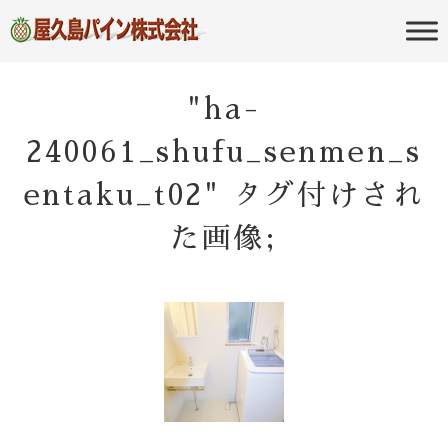
屋久島の不動産・田舎暮らし・移住
屋久島パイン
のポータルサイト
株式会社
"ha-
240061_shufu_senmen_s
entaku_t02" タグ付けされ
た画像;