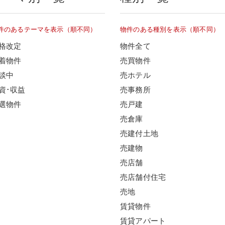
件のあるテーマを表示（順不同）
物件のある種別を表示（順不同）
格改定
物件全て
着物件
売買物件
談中
売ホテル
資･収益
売事務所
選物件
売戸建
売倉庫
売建付土地
売建物
売店舗
売店舗付住宅
売地
賃貸物件
賃貸アパート