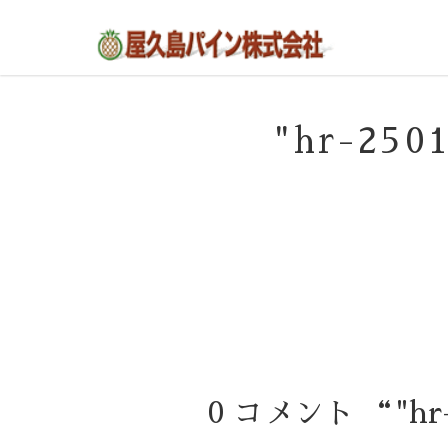
屋久島の不動産・田舎暮らし・移住のポー
屋久島パイン株式会社
タルサイト
"hr-25
0 コメント “"hr