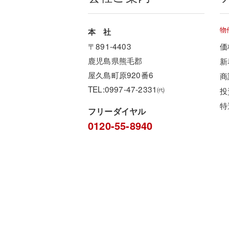
物
本 社
〒891-4403
価
鹿児島県熊毛郡
新
屋久島町原920番6
商
TEL:0997-47-2331㈹
投
特
フリーダイヤル
0120-55-8940