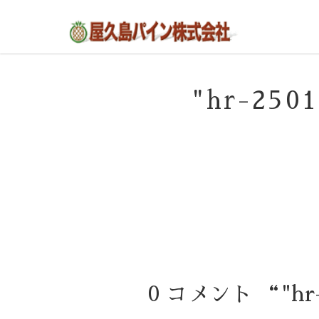
屋久島の不動産・田舎暮らし・移住のポー
屋久島パイン株式会社
タルサイト
"hr-25
0 コメント “"hr