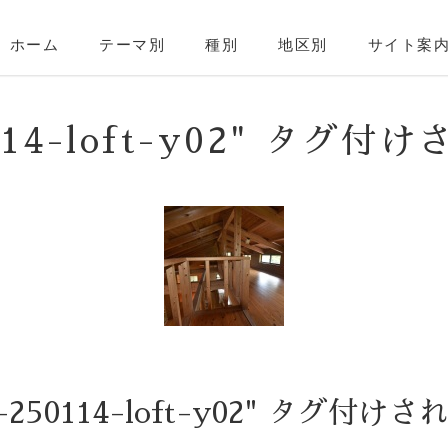
ホーム
テーマ別
種別
地区別
サイト案
0114-loft-y02" タグ付
-250114-loft-y02" タグ付け