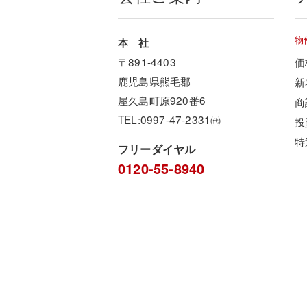
物
本 社
〒891-4403
価
鹿児島県熊毛郡
新
屋久島町原920番6
商
TEL:0997-47-2331㈹
投
特
フリーダイヤル
0120-55-8940