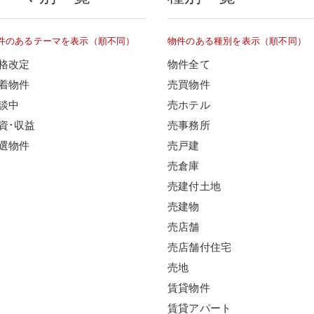
件のあるテーマを表示（順不同）
物件のある種別を表示（順不同）
格改定
物件全て
着物件
売買物件
談中
売ホテル
資･収益
売事務所
選物件
売戸建
売倉庫
売建付土地
売建物
売店舗
売店舗付住宅
売地
賃貸物件
賃貸アパート