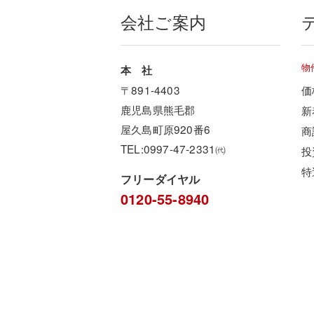
会社ご案内
物
本 社
〒891-4403
価
鹿児島県熊毛郡
新
屋久島町原920番6
商
TEL:0997-47-2331㈹
投
特
フリーダイヤル
0120-55-8940