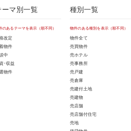
テーマ別一覧
種別一覧
件のあるテーマを表示（順不同）
物件のある種別を表示（順不同）
格改定
物件全て
着物件
売買物件
談中
売ホテル
資･収益
売事務所
選物件
売戸建
売倉庫
売建付土地
売建物
売店舗
売店舗付住宅
売地
賃貸物件