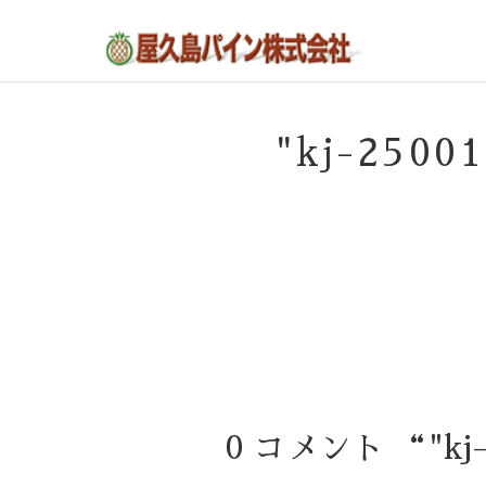
屋久島の不動産・田舎暮らし・移住のポー
屋久島パイン株式会社
タルサイト
"kj-250
0 コメント “"kj