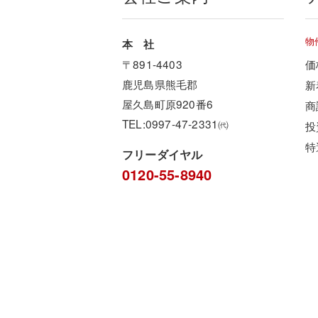
物
本 社
〒891-4403
価
鹿児島県熊毛郡
新
屋久島町原920番6
商
TEL:0997-47-2331㈹
投
特
フリーダイヤル
0120-55-8940