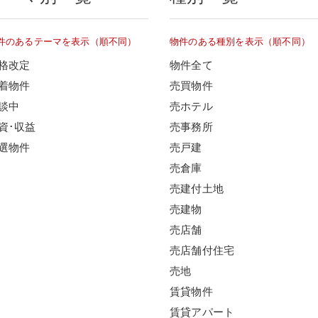
件のあるテーマを表示（順不同）
物件のある種別を表示（順不同）
格改定
物件全て
着物件
売買物件
談中
売ホテル
資･収益
売事務所
選物件
売戸建
売倉庫
売建付土地
売建物
売店舗
売店舗付住宅
売地
賃貸物件
賃貸アパート