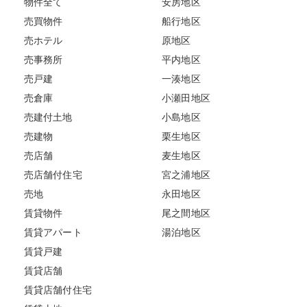
物件全て
安房地区
売買物件
船行地区
売ホテル
原地区
売事務所
平内地区
売戸建
一湊地区
売倉庫
小瀬田地区
売建付土地
小島地区
売建物
栗生地区
売店舗
麦生地区
売店舗付住宅
宮之浦地区
売地
永田地区
賃貸物件
尾之間地区
賃貸アパート
湯泊地区
賃貸戸建
賃貸店舗
賃貸店舗付住宅