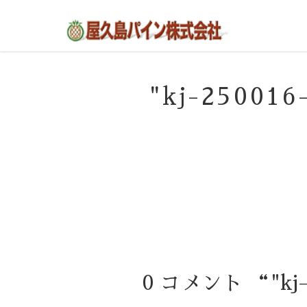
屋久島の不動産・田舎暮らし・移住のポー
屋久島パイン株式会社
タルサイト
"kj-2500
0 コメント “"kj