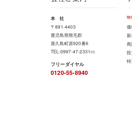
物
本 社
〒891-4403
価
鹿児島県熊毛郡
新
屋久島町原920番6
商
TEL:0997-47-2331㈹
投
特
フリーダイヤル
0120-55-8940