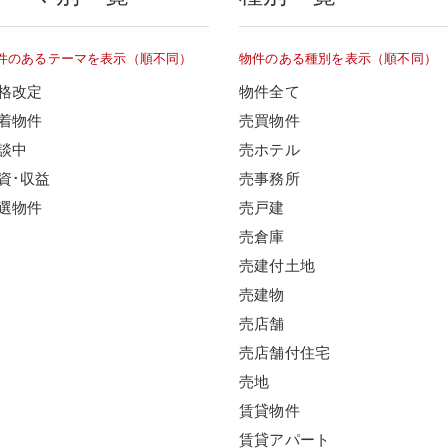
件のあるテーマを表示（順不同）
物件のある種別を表示（順不同）
格改定
物件全て
着物件
売買物件
談中
売ホテル
資･収益
売事務所
選物件
売戸建
売倉庫
売建付土地
売建物
売店舗
売店舗付住宅
売地
賃貸物件
賃貸アパート