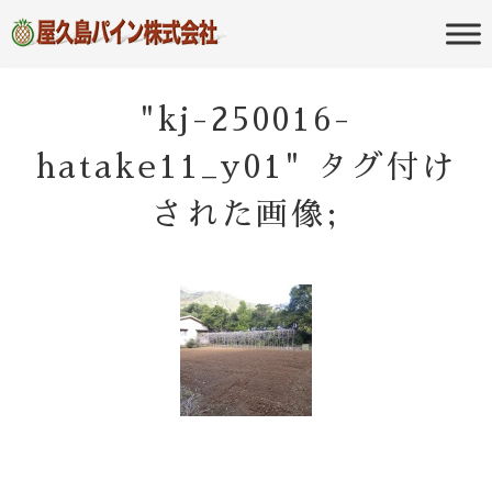
屋久島の不動産・田舎暮らし・移住
屋久島パイン
のポータルサイト
株式会社
"kj-250016-
hatake11_y01" タグ付け
された画像;