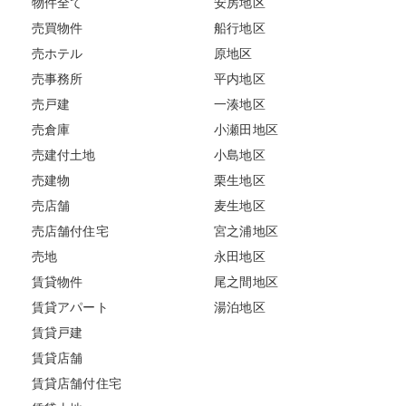
物件全て
安房地区
売買物件
船行地区
売ホテル
原地区
売事務所
平内地区
売戸建
一湊地区
売倉庫
小瀬田地区
売建付土地
小島地区
売建物
栗生地区
売店舗
麦生地区
売店舗付住宅
宮之浦地区
売地
永田地区
賃貸物件
尾之間地区
賃貸アパート
湯泊地区
賃貸戸建
賃貸店舗
賃貸店舗付住宅