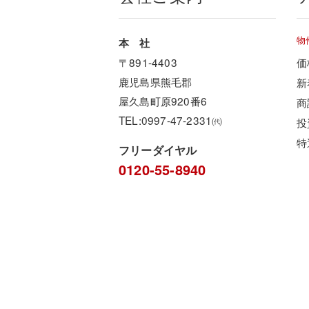
物
本 社
〒891-4403
価
鹿児島県熊毛郡
新
屋久島町原920番6
商
TEL:0997-47-2331㈹
投
特
フリーダイヤル
0120-55-8940