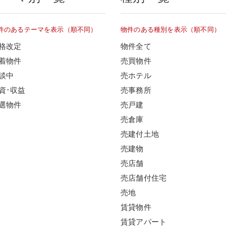
件のあるテーマを表示（順不同）
物件のある種別を表示（順不同）
格改定
物件全て
着物件
売買物件
談中
売ホテル
資･収益
売事務所
選物件
売戸建
売倉庫
売建付土地
売建物
売店舗
売店舗付住宅
売地
賃貸物件
賃貸アパート