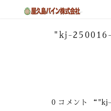
屋久島の不動産・田舎暮らし・移住のポー
屋久島パイン株式会社
タルサイト
"kj-2500
0 コメント “"kj