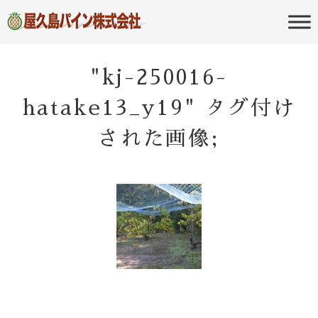
屋久島の不動産・田舎暮らし・移住
屋久島パイン
のポータルサイト
株式会社
"kj-250016-
hatake13_y19" タグ付け
された画像;