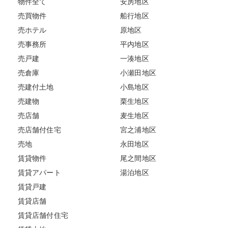
物件全て
安房地区
売買物件
船行地区
売ホテル
原地区
売事務所
平内地区
売戸建
一湊地区
売倉庫
小瀬田地区
売建付土地
小島地区
売建物
栗生地区
売店舗
麦生地区
売店舗付住宅
宮之浦地区
売地
永田地区
賃貸物件
尾之間地区
賃貸アパート
湯泊地区
賃貸戸建
賃貸店舗
賃貸店舗付住宅