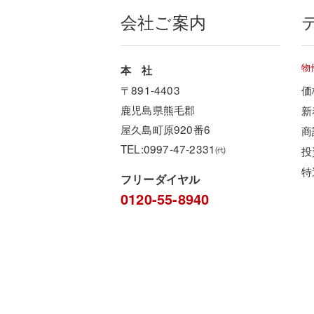
会社ご案内
物
本 社
〒891-4403
価
鹿児島県熊毛郡
新
屋久島町原920番6
商
TEL:0997-47-2331㈹
投
特
フリーダイヤル
0120-55-8940