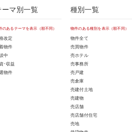
テーマ別一覧
種別一覧
件のあるテーマを表示（順不同）
物件のある種別を表示（順不同）
格改定
物件全て
着物件
売買物件
談中
売ホテル
資･収益
売事務所
選物件
売戸建
売倉庫
売建付土地
売建物
売店舗
売店舗付住宅
売地
賃貸物件