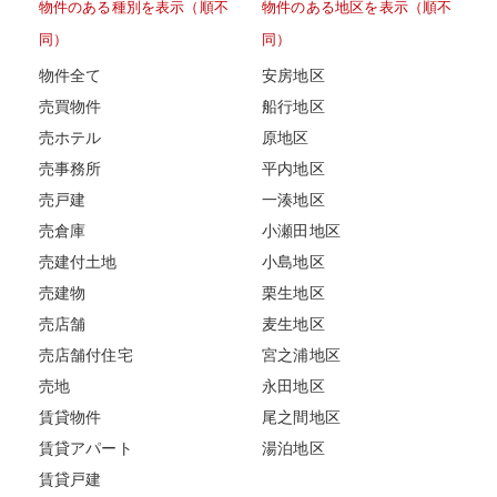
物件のある種別を表示（順不
物件のある地区を表示（順不
同）
同）
物件全て
安房地区
売買物件
船行地区
売ホテル
原地区
売事務所
平内地区
売戸建
一湊地区
売倉庫
小瀬田地区
売建付土地
小島地区
売建物
栗生地区
売店舗
麦生地区
売店舗付住宅
宮之浦地区
売地
永田地区
賃貸物件
尾之間地区
賃貸アパート
湯泊地区
賃貸戸建