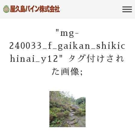
屋久島の不動産・田舎暮らし・移住
屋久島パイン
のポータルサイト
株式会社
"mg-
240033_f_gaikan_shikic
hinai_y12" タグ付けされ
た画像;