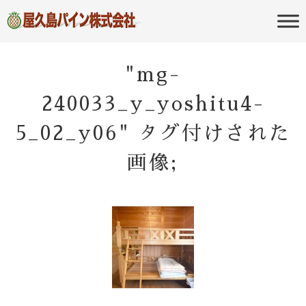
屋久島の不動産・田舎暮らし・移住
屋久島パイン
のポータルサイト
株式会社
"mg-
240033_y_yoshitu4-
5_02_y06" タグ付けされた
画像;