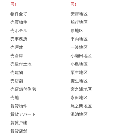
同）
同）
物件全て
安房地区
売買物件
船行地区
売ホテル
原地区
売事務所
平内地区
売戸建
一湊地区
売倉庫
小瀬田地区
売建付土地
小島地区
売建物
栗生地区
売店舗
麦生地区
売店舗付住宅
宮之浦地区
売地
永田地区
賃貸物件
尾之間地区
賃貸アパート
湯泊地区
賃貸戸建
賃貸店舗