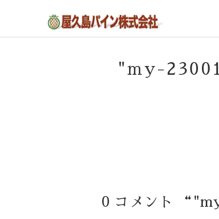
屋久島の不動産・田舎暮らし・移住のポー
屋久島パイン株式会社
タルサイト
"my-230
0 コメント “"my