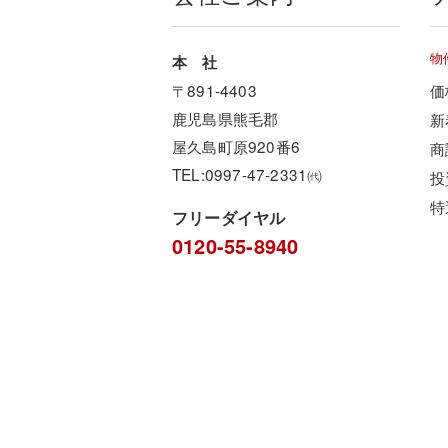
物
本 社
〒891-4403
価
鹿児島県熊毛郡
新
屋久島町原920番6
商
TEL:0997-47-2331㈹
投
特
フリーダイヤル
0120-55-8940