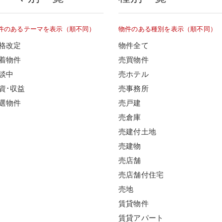
件のあるテーマを表示（順不同）
物件のある種別を表示（順不同）
格改定
物件全て
着物件
売買物件
談中
売ホテル
資･収益
売事務所
選物件
売戸建
売倉庫
売建付土地
売建物
売店舗
売店舗付住宅
売地
賃貸物件
賃貸アパート