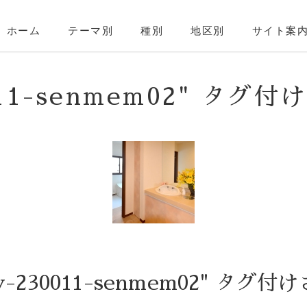
ホーム
テーマ別
種別
地区別
サイト案
011-senmem02" タグ
-230011-senmem02" タグ