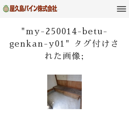
屋久島の不動産・田舎暮らし・移住
屋久島パイン
のポータルサイト
株式会社
"my-250014-betu-
genkan-y01" タグ付けさ
れた画像;