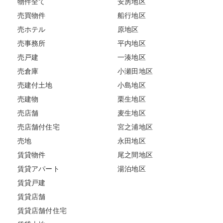
物件全て
安房地区
売買物件
船行地区
売ホテル
原地区
売事務所
平内地区
売戸建
一湊地区
売倉庫
小瀬田地区
売建付土地
小島地区
売建物
栗生地区
売店舗
麦生地区
売店舗付住宅
宮之浦地区
売地
永田地区
賃貸物件
尾之間地区
賃貸アパート
湯泊地区
賃貸戸建
賃貸店舗
賃貸店舗付住宅