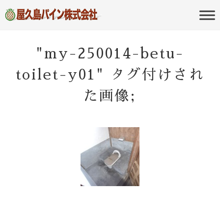
屋久島の不動産・田舎暮らし・移住
屋久島パイン
のポータルサイト
株式会社
"my-250014-betu-
toilet-y01" タグ付けされ
た画像;