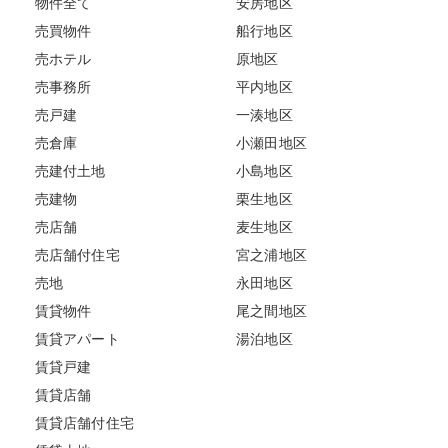
物件全て
安房地区
売買物件
船行地区
売ホテル
原地区
売事務所
平内地区
売戸建
一湊地区
売倉庫
小瀬田地区
売建付土地
小島地区
売建物
栗生地区
売店舗
麦生地区
売店舗付住宅
宮之浦地区
売地
永田地区
賃貸物件
尾之間地区
賃貸アパート
湯泊地区
賃貸戸建
賃貸店舗
賃貸店舗付住宅