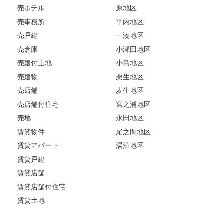
売ホテル
原地区
売事務所
平内地区
売戸建
一湊地区
売倉庫
小瀬田地区
売建付土地
小島地区
売建物
栗生地区
売店舗
麦生地区
売店舗付住宅
宮之浦地区
売地
永田地区
賃貸物件
尾之間地区
賃貸アパート
湯泊地区
賃貸戸建
賃貸店舗
賃貸店舗付住宅
賃貸土地