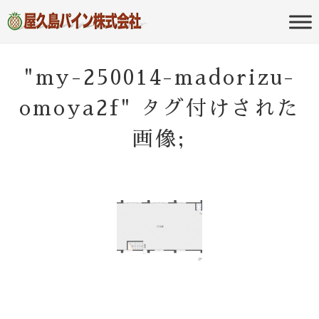
屋久島の不動産・田舎暮らし・移住
屋久島パイン
のポータルサイト
株式会社
"my-250014-madorizu-
omoya2f" タグ付けされた
画像;