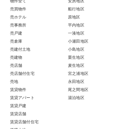
物件全て
安房地区
売買物件
船行地区
売ホテル
原地区
売事務所
平内地区
売戸建
一湊地区
売倉庫
小瀬田地区
売建付土地
小島地区
売建物
栗生地区
売店舗
麦生地区
売店舗付住宅
宮之浦地区
売地
永田地区
賃貸物件
尾之間地区
賃貸アパート
湯泊地区
賃貸戸建
賃貸店舗
賃貸店舗付住宅