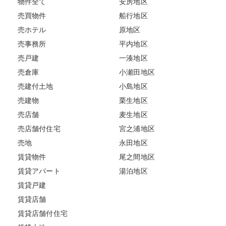
物件全て
安房地区
売買物件
船行地区
売ホテル
原地区
売事務所
平内地区
売戸建
一湊地区
売倉庫
小瀬田地区
売建付土地
小島地区
売建物
栗生地区
売店舗
麦生地区
売店舗付住宅
宮之浦地区
売地
永田地区
賃貸物件
尾之間地区
賃貸アパート
湯泊地区
賃貸戸建
賃貸店舗
賃貸店舗付住宅