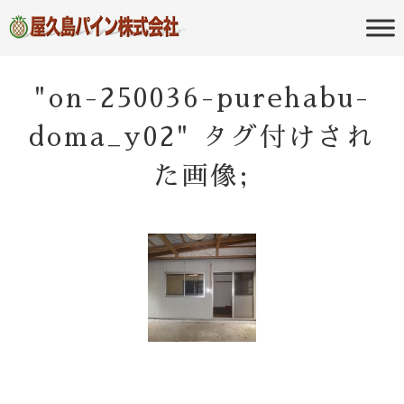
屋久島の不動産・田舎暮らし・移住
屋久島パイン
のポータルサイト
株式会社
"on-250036-purehabu-
doma_y02" タグ付けされ
た画像;